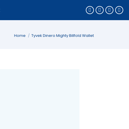
k
You are here:
Home
Tyvek Dinero Mighty Billfold Wallet